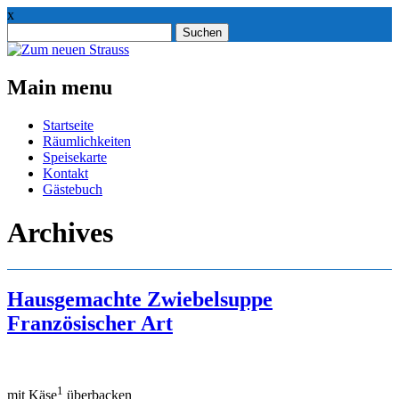
x
Suchen
nach:
Main menu
Skip
Startseite
to
Räumlichkeiten
content
Speisekarte
Kontakt
Gästebuch
Archives
Hausgemachte Zwiebelsuppe
Französischer Art
1
mit Käse
überbacken